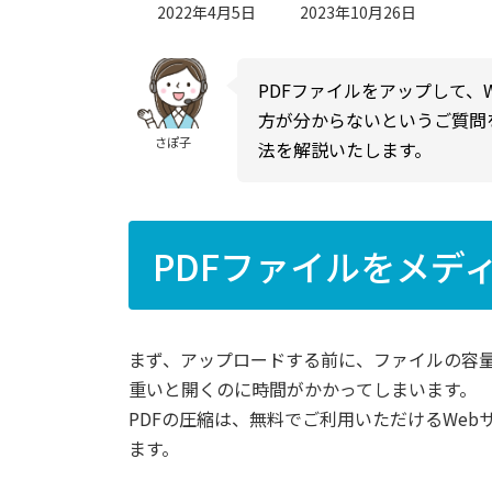
最
2022年4月5日
2023年10月26日
終
更
新
PDFファイルをアップして、
日
方が分からないというご質問
時
:
さぽ子
法を解説いたします。
PDFファイルをメデ
まず、アップロードする前に、ファイルの容
重いと開くのに時間がかかってしまいます。
PDFの圧縮は、無料でご利用いただけるWe
ます。