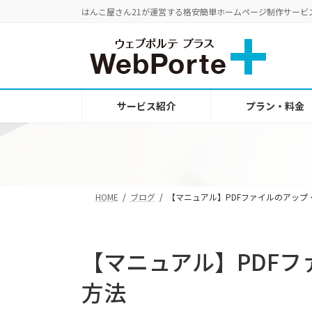
コ
ナ
はんこ屋さん21が運営する格安簡単ホームページ制作サービ
ン
ビ
テ
ゲ
ン
ー
ツ
シ
へ
ョ
サービス紹介
プラン・料金
ス
ン
キ
に
ッ
移
プ
動
HOME
ブログ
【マニュアル】PDFファイルのアップ
【マニュアル】PDF
方法