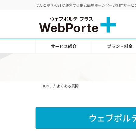
コ
ナ
はんこ屋さん21が運営する格安簡単ホームページ制作サービ
ン
ビ
テ
ゲ
ン
ー
ツ
シ
へ
ョ
サービス紹介
プラン・料金
ス
ン
キ
に
ッ
移
プ
動
HOME
よくある質問
ウェブポル