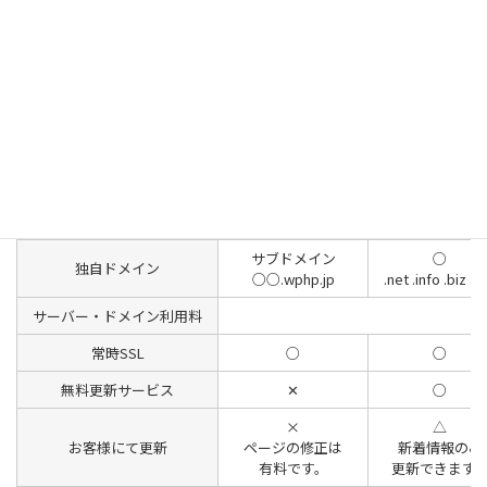
初期制作費
1,9000円
40,000円
0円
月額利用料
3,500円
更新料19,000円/年
メールアドレス
✕
10個まで
ページ数
1P
1P
1テンプレート
デザイン
色はカスタム可能
サブドメイン
○
独自ドメイン
○○.wphp.jp
.net .info .biz .o
サーバー・ドメイン利用料
常時SSL
○
○
無料更新サービス
✕
○
×
△
お客様にて更新
ページの修正は
新着情報のみ
有料です。
更新できます